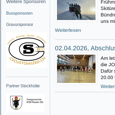
Weitere Sponsoren
Frühmo
Skitür
Bussponsoren
Bündn
uns mi
Gravursponsor
Weiterlesen
02.04.2026, Abschlu
Am let
die J
Dafür 
20.00 
Partner Stockhütte
Weiter