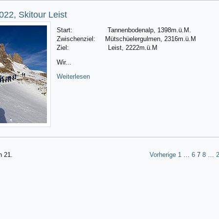
022, Skitour Leist
Start: Tannenbodenalp, 1398m.ü.M.
Zwischenziel: Mütschüelergulmen, 2316m.ü.M
Ziel: Leist, 2222m.ü.M
Wir...
Weiterlesen
n 21.
Vorherige
1
…
6
7
8
…