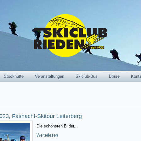
Stockhütte
Veranstaltungen
Skiclub-Bus
Börse
Kont
023, Fasnacht-Skitour Leiterberg
Die schönsten Bilder...
Weiterlesen