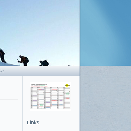
akt
Links