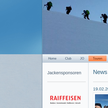
Home
Club
JO
Touren
News
Jackensponsoren
19.02.2